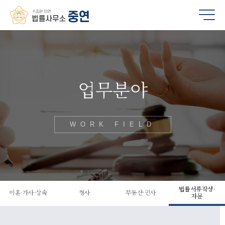
업무분야
WORK FIELD
법률서류작성·
이혼·가사·상속
형사
부동산·민사
자문